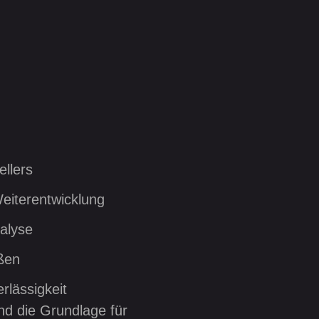
llers
eiterentwicklung
alyse
ßen
lässigkeit
nd die Grundlage für